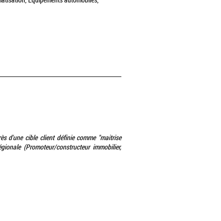
limatisation, Equipements automobiles,
rès d'une cible client définie comme "maitrise
égionale (Promoteur/constructeur immobilier,