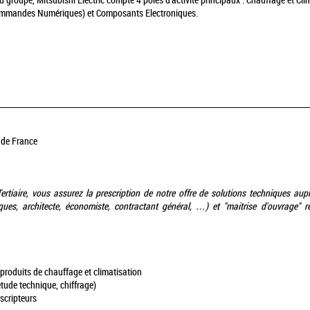
du groupe, Mitsubishi Electric compte 4 pôles d'activité principaux : Chauffage et C
Commandes Numériques) et Composants Electroniques.
e de France
ertiaire, vous assurez la prescription de notre offre de solutions techniques aup
ues, architecte, économiste, contractant général, …) et "maitrise d'ouvrage" r
produits de chauffage et climatisation
étude technique, chiffrage)
scripteurs