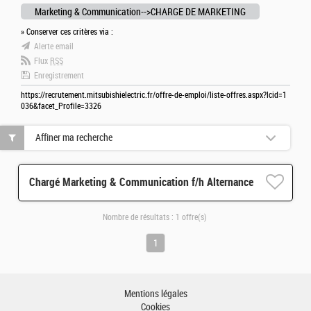
Marketing & Communication-->CHARGE DE MARKETING
» Conserver ces critères via :
Alerte email
Flux
RSS
Enregistrement
https://recrutement.mitsubishielectric.fr/offre-de-emploi/liste-offres.aspx?lcid=1
036&facet_Profile=3326
Affiner ma recherche
Chargé Marketing & Communication f/h Alternance
Nombre de résultats :
1 offre(s)
1
Mentions légales
Cookies