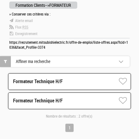
Formation Clients-->FORMATEUR
» Conserver ces critères via :
Alerte email
Flux
RSS
Enregistrement
https://recrutement.mitsubishielectric.fr/offre-de-emploi/liste-offres.aspx?lcid=1
036&facet_Profile=3374
Affiner ma recherche
Formateur Technique H/F
Formateur Technique H/F
Nombre de résultats :
2 offre(s)
1